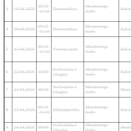
09:35
Monitoringa
3
16.04.2026
Dabaszinības
Rakst
-11:10
darbs
09:35
Monitoringa
4
20.04.2026
Dabaszinības
Rakst
-11:10
darbs
09:35
Monitoringa
5
21.04.2026
Vienota skola
Rakst
-11:10
darbs
Svešvaloda 1
Monitoringa
6
22.04.2026
10:00
Rakst
(Angļu)
darbs
Svešvaloda 1
Monitoringa
7
23.04.2026
09:00
Mutis
(Angļu)
darbs
09:35
Monitoringa
8
23.04.2026
Rēķinātpratība
Rakst
-11:10
darbs
Svešvaloda 1
Monitoringa
9
24.04.2026
09:00
Mutis
(Angļu)
darbs