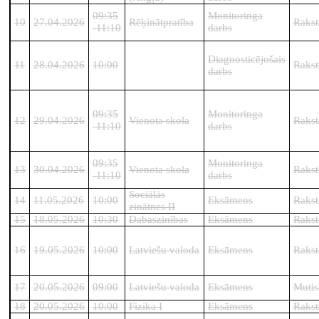
09:35
Monitoringa
10
27.04.2026
Rēķinātpratība
Rakst
-11:10
darbs
Diagnosticējošais
11
28.04.2026
10:00
Rakst
darbs
09:35
Monitoringa
12
29.04.2026
Vienota skola
Rakst
-11:10
darbs
09:35
Monitoringa
13
30.04.2026
Vienota skola
Rakst
-11:10
darbs
Sociālās
14
11.05.2026
10:00
Eksāmens
Rakst
zinātnes II
15
18.05.2026
10:30
Dabaszinības
Eksāmens
Rakst
16
19.05.2026
10:00
Latviešu valoda
Eksāmens
Rakst
17
20.05.2026
09:00
Latviešu valoda
Eksāmens
Mutis
18
20.05.2026
10:00
Fizika I
Eksāmens
Rakst