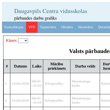
Daugavpils Centra vidusskolas
pārbaudes darbu grafiks
Konsultācijas
VPD
Septembris
Oktobris
Novembris
Decemb
Klases:
Valsts pārbaudes
Mācību
Dar
#
Datums
Laiks
Darba veids
priekšmets
for
09:35
Monitoringa
1
13.04.2026
Tekstpratība
Rakst
-11:10
darbs
09:35
Monitoringa
2
15.04.2026
Tekstpratība
Rakst
-11:10
darbs