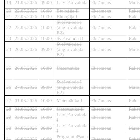
19
21.05.2026
09:00
Latviešu valoda
Eksāmens
Mutis
20
22.05.2026
10:00
Bioloģija II
Eksāmens
Rakst
21
22.05.2026
10:30
Bioloģija I
Eksāmens
Rakst
Svešvaloda I
22
25.05.2026
10:00
(angļu valoda
Eksāmens
Rakst
B2)
23
25.05.2026
10:00
Svešvaloda II
Eksāmens
Rakst
Svešvaloda I
24
26.05.2026
09:00
(angļu valoda
Eksāmens
Mutis
B2)
25
26.05.2026
10:00
Matemātika
Eksāmens
Rakst
Svešvaloda I
26
27.05.2026
09:00
(angļu valoda
Eksāmens
Mutis
B2)
27
01.06.2026
10:00
Matemātika I
Eksāmens
Rakst
28
01.06.2026
10:00
Matemātika II
Eksāmens
Rakst
Latviešu valoda
29
03.06.2026
10:00
Eksāmens
Rakst
I
Latviešu valoda
30
04.06.2026
09:00
Eksāmens
Mutis
I
Programmēšana
31
10.06.2026
10:00
Eksāmens
Rakst