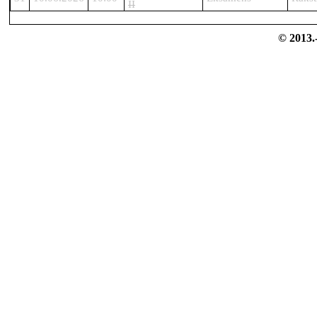
II
© 2013.-